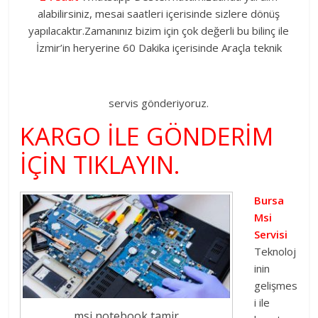
alabilirsiniz, mesai saatleri içerisinde sizlere dönüş
fazlasını
yapılacaktır.Zamanınız bizim için çok değerli bu bilinç ile
isteyenlere
İzmir’in heryerine 60 Dakika içerisinde Araçla teknik
servis gönderiyoruz.
KARGO İLE GÖNDERİM
İÇİN TIKLAYIN.
Bursa
Msi
Servisi
Teknoloj
inin
gelişmes
i ile
msi notebook tamir