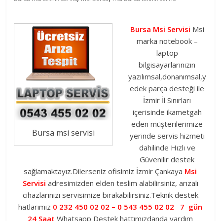
450
Bursa Msi Servisi
Msi
marka notebook –
0202
laptop
bilgisayarlarınızın
–
yazılımsal,donanımsal,y
edek parça desteği ile
0
İzmir İl Sınırları
içerisinde ikametgah
543
eden müşterilerimize
Bursa msi servisi
yerinde servis hizmeti
dahilinde Hızlı ve
455
Güvenilir destek
sağlamaktayız.Dilerseniz ofisimiz İzmir Çankaya
Msi
0202
Servisi
adresimizden elden teslim alabilirsiniz, arızalı
cihazlarınızı servisimize bırakabilirsiniz.Teknik destek
hatlarımız
0 232 450 02 02 – 0 543 455 02 02 7 gün
Kaliteden
24 Saat
Whatsapp Destek hattımızdanda yardım
daha