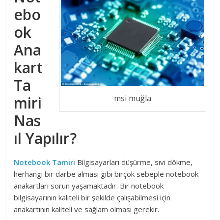
ebo
ok
Ana
kart
Ta
miri
msi muğla
Nas
ıl Yapılır?
Notebook Tamiri
Bilgisayarları düşürme, sıvı dökme,
herhangi bir darbe alması gibi birçok sebeple notebook
anakartları sorun yaşamaktadır. Bir notebook
bilgisayarının kaliteli bir şekilde çalışabilmesi için
anakartının kaliteli ve sağlam olması gerekir.