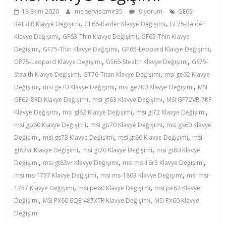
18 Ekim 2020
msiservisizmir35
0 yorum
GE65-
450
,
,
RAIDER Klavye Değişimi
GE66-Raider Klavye Değişimi
GE75-Raider
,
,
Klavye Değişimi
GF63-Thin Klavye Değişimi
GF65-Thin Klavye
0202
,
,
,
Değişimi
GF75-Thin Klavye Değişimi
GP65-Leopard Klavye Değişimi
,
,
GP75-Leopard Klavye Değişimi
GS66-Stealth Klavye Değişimi
GS75-
–
,
,
Stealth Klavye Değişimi
GT76-Titan Klavye Değişimi
msi ge62 Klavye
,
,
,
Değişimi
msi ge70 Klavye Değişimi
msi ge700 Klavye Değişimi
MSI
,
,
0
GF62-8RD Klavye Değişimi
msi gf63 Klavye Değişimi
MSI GF72VR-7RF
,
,
,
Klavye Değişimi
msi gl62 Klavye Değişimi
msi gl72 Klavye Değişimi
,
,
msi gp60 Klavye Değişimi
msi gp70 Klavye Değişimi
msi gs60 Klavye
543
,
,
,
Değişimi
msi gs73 Klavye Değişimi
msi gt60 Klavye Değişimi
msi
,
,
gt62vr Klavye Değişimi
msi gt70 Klavye Değişimi
msi gt80 Klavye
455
,
,
,
Değişimi
msi gt83vr Klavye Değişimi
msi ms-16r3 Klavye Değişimi
,
,
msi ms-1757 Klavye Değişimi
msi ms-1863 Klavye Değişimi
msi msi-
0202
,
,
1757 Klavye Değişimi
msi pe60 Klavye Değişimi
msi pe62 Klavye
,
,
Değişimi
MSI PX60 6QE-487XTR Klavye Değişimi
MSI PX60 Klavye
Kaliteden
Değişimi
daha