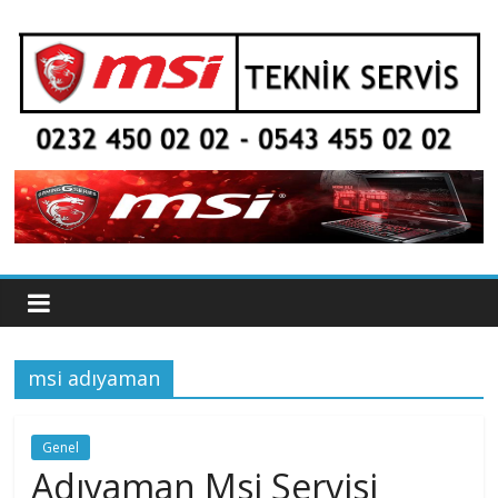
Skip
to
content
Msi
Servis
İzmir
–
msi adıyaman
0
Genel
232
Adıyaman Msi Servisi