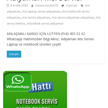
6 Aralık 2020
msiservisizmir35
0 yorum
msi
450
,
,
adıyaman
msi laptop servis adıyaman
msi notebook servis
,
,
,
adıyaman
msi servis adıyaman
msi servis adıyaman adıyaman
msi
0202
,
servis telefon
msi teknik servis adıyaman
ANLAŞMALI KARGO İÇİN LÜTFEN 0543 455 02 02
–
Whatsapp Hattımızdan Bilgi Alınız.. Adıyaman Msi Servisi
Laptop ve notebook ürünleri çeşitli
0
Devam
543
455
0202
Kaliteden
daha