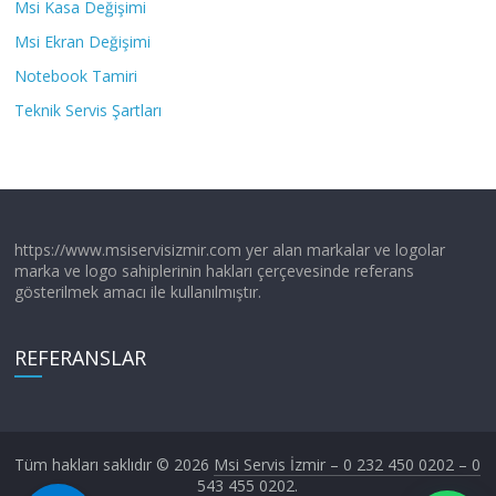
Msi Kasa Değişimi
Msi Ekran Değişimi
Notebook Tamiri
Teknik Servis Şartları
https://www.msiservisizmir.com yer alan markalar ve logolar
marka ve logo sahiplerinin hakları çerçevesinde referans
gösterilmek amacı ile kullanılmıştır.
REFERANSLAR
Tüm hakları saklıdır © 2026
Msi Servis İzmir – 0 232 450 0202 – 0
543 455 0202
.