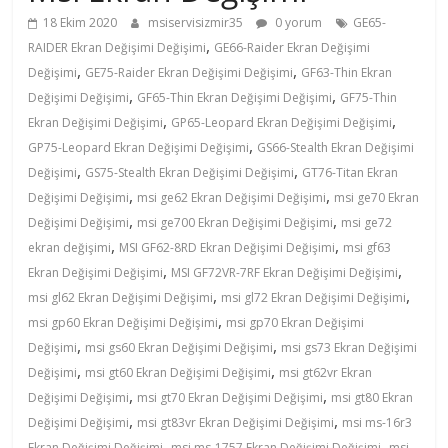
18 Ekim 2020
msiservisizmir35
0 yorum
GE65-
450
,
RAIDER Ekran Değişimi Değişimi
GE66-Raider Ekran Değişimi
,
,
Değişimi
GE75-Raider Ekran Değişimi Değişimi
GF63-Thin Ekran
0202
,
,
Değişimi Değişimi
GF65-Thin Ekran Değişimi Değişimi
GF75-Thin
,
,
Ekran Değişimi Değişimi
GP65-Leopard Ekran Değişimi Değişimi
–
,
GP75-Leopard Ekran Değişimi Değişimi
GS66-Stealth Ekran Değişimi
,
,
Değişimi
GS75-Stealth Ekran Değişimi Değişimi
GT76-Titan Ekran
,
,
0
Değişimi Değişimi
msi ge62 Ekran Değişimi Değişimi
msi ge70 Ekran
,
,
Değişimi Değişimi
msi ge700 Ekran Değişimi Değişimi
msi ge72
,
,
ekran değişimi
MSI GF62-8RD Ekran Değişimi Değişimi
msi gf63
543
,
,
Ekran Değişimi Değişimi
MSI GF72VR-7RF Ekran Değişimi Değişimi
,
,
msi gl62 Ekran Değişimi Değişimi
msi gl72 Ekran Değişimi Değişimi
455
,
msi gp60 Ekran Değişimi Değişimi
msi gp70 Ekran Değişimi
,
,
Değişimi
msi gs60 Ekran Değişimi Değişimi
msi gs73 Ekran Değişimi
0202
,
,
Değişimi
msi gt60 Ekran Değişimi Değişimi
msi gt62vr Ekran
,
,
Değişimi Değişimi
msi gt70 Ekran Değişimi Değişimi
msi gt80 Ekran
,
,
Kaliteden
Değişimi Değişimi
msi gt83vr Ekran Değişimi Değişimi
msi ms-16r3
daha
,
,
Ekran Değişimi Değişimi
msi ms-1757 Ekran Değişimi Değişimi
msi