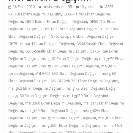
18 Ekim 2020
msiservisizmir35
0 yorum
GE65-
450
,
RAIDER Ekran Değişimi Değişimi
GE66-Raider Ekran Değişimi
,
,
Değişimi
GE75-Raider Ekran Değişimi Değişimi
GF63-Thin Ekran
0202
,
,
Değişimi Değişimi
GF65-Thin Ekran Değişimi Değişimi
GF75-Thin
,
,
Ekran Değişimi Değişimi
GP65-Leopard Ekran Değişimi Değişimi
–
,
GP75-Leopard Ekran Değişimi Değişimi
GS66-Stealth Ekran Değişimi
,
,
Değişimi
GS75-Stealth Ekran Değişimi Değişimi
GT76-Titan Ekran
,
,
0
Değişimi Değişimi
msi ge62 Ekran Değişimi Değişimi
msi ge70 Ekran
,
,
Değişimi Değişimi
msi ge700 Ekran Değişimi Değişimi
msi ge72
,
,
ekran değişimi
MSI GF62-8RD Ekran Değişimi Değişimi
msi gf63
543
,
,
Ekran Değişimi Değişimi
MSI GF72VR-7RF Ekran Değişimi Değişimi
,
,
msi gl62 Ekran Değişimi Değişimi
msi gl72 Ekran Değişimi Değişimi
455
,
msi gp60 Ekran Değişimi Değişimi
msi gp70 Ekran Değişimi
,
,
Değişimi
msi gs60 Ekran Değişimi Değişimi
msi gs73 Ekran Değişimi
0202
,
,
Değişimi
msi gt60 Ekran Değişimi Değişimi
msi gt62vr Ekran
,
,
Değişimi Değişimi
msi gt70 Ekran Değişimi Değişimi
msi gt80 Ekran
,
,
Kaliteden
Değişimi Değişimi
msi gt83vr Ekran Değişimi Değişimi
msi ms-16r3
daha
,
,
Ekran Değişimi Değişimi
msi ms-1757 Ekran Değişimi Değişimi
msi